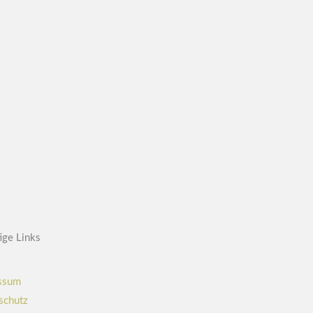
ige Links
ssum
schutz