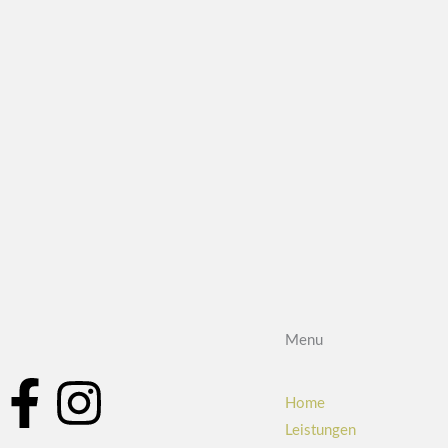
Menu
F
I
Home
Leistungen